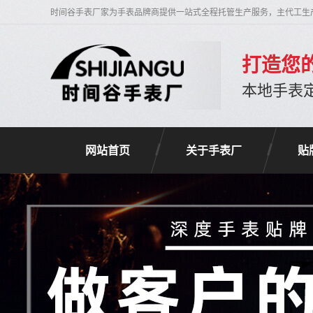
时间谷手表厂家为手表品牌商提供一站式全程托管生产服务，主代工生
打造您
本地手表
网站首页
关于手表厂
贴