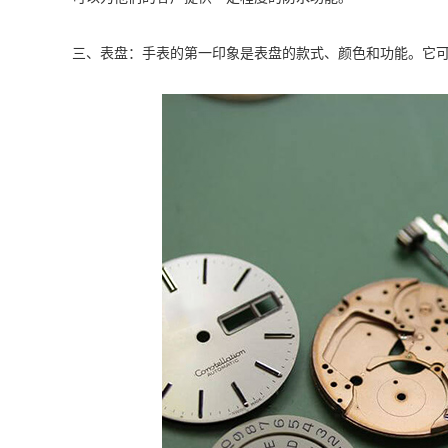
三、表盘：手表的第一印象是表盘的款式、颜色和功能。它