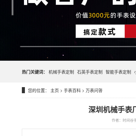
热门关键词：
机械手表定制
石英手表定制
智能手表定制
您的位置：
主页
>
手表百科
>
万表问答
深圳机械手表
作者：时间谷