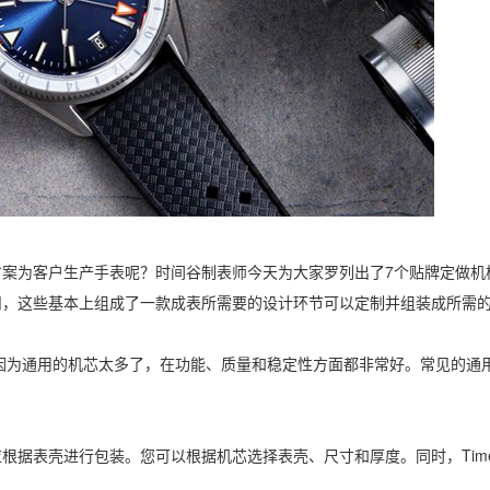
案为客户生产手表呢？时间谷制表师今天为大家罗列出了7个贴牌定做机
扣，这些基本上组成了一款成表所需要的设计环节可以定制并组装成所需
因为通用的机芯太多了，在功能、质量和稳定性方面都非常好。常见的通
表壳进行包装。您可以根据机芯选择表壳、尺寸和厚度。同时，Time Va