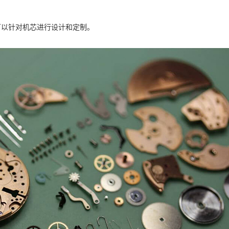
可以针对机芯进行设计和定制。