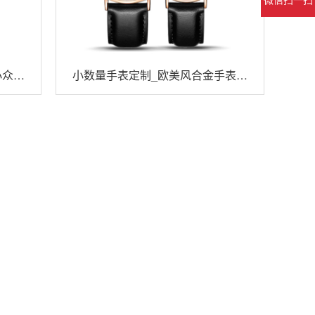
小众合
小数量手表定制_欧美风合金手表极
简风时尚石英