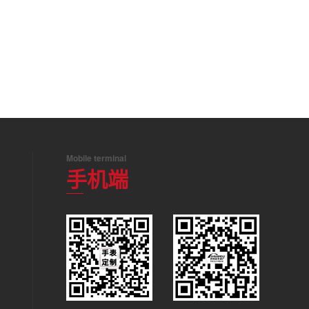
Mobile terminal
手机端