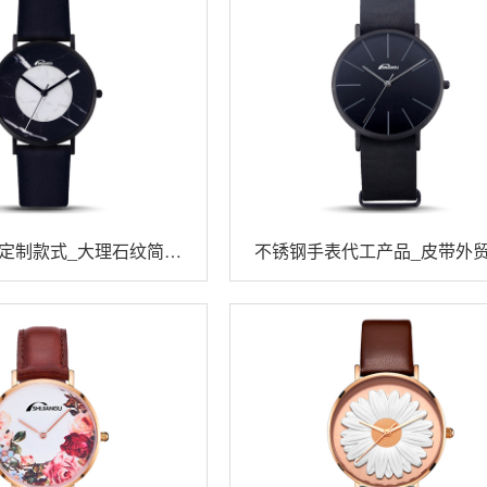
定制款式_大理石纹简约
不锈钢手表代工产品_皮带外
超薄手表
英手表