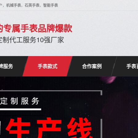
产，
机械手表
，
石英手表
，
智能手表
的专属手表品牌爆款
定制代工服务10强厂家
牌服务
手表款式
合作案例
手表