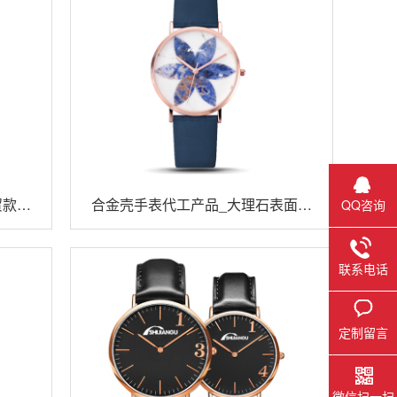
贸款石
合金壳手表代工产品_大理石表面网
QQ咨询
红款手表定制
联系电话
定制留言
微信扫一扫