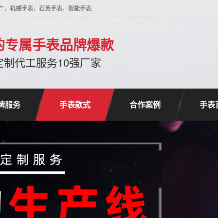
产，
机械手表
，
石英手表
，
智能手表
的专属手表品牌爆款
定制代工服务10强厂家
牌服务
手表款式
合作案例
手表