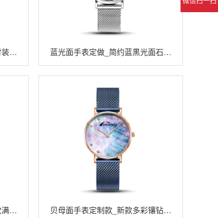
时装石
蓝光面手表定做_简约蓝黒光面石英
男士手表
款满天
贝母面手表定制款_新款多彩镶钻贝