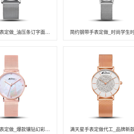
表定做_油压条订字面刻
简约钢带手表定做_时尚学生
度钢带表
英手表
表定做_爆款镶钻幻彩贝
满天星手表定做代工_品牌新